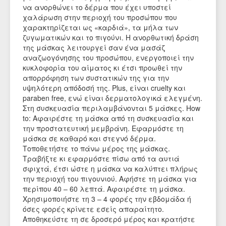
να ανορθώνει το δέρμα που έχει υποστεί
χαλάρωση στην περιοχή του προσώπου που
χαρακτηρίζεται ως «καρδιά», τα μήλα των
ζυγωματικών και το πιγούνι. Η ανορθωτική δράση
της μάσκας λειτουργεί σαν ένα μασάζ
αναζωογόνησης του προσώπου, ενεργοποιεί την
κυκλοφορία του αίματος κι έτσι προωθεί την
απορρόφηση των συστατικών της για την
υψηλότερη απόδοσή της. Plus, είναι cruelty και
paraben free, ενώ είναι δερματολογικά ελεγμένη.
Στη συσκευασία περιλαμβάνονται 5 μάσκες. How
to: Αφαιρέστε τη μάσκα από τη συσκευασία και
την προστατευτική μεμβράνη. Εφαρμόστε τη
μάσκα σε καθαρό και στεγνό δέρμα.
Τοποθετήστε το πάνω μέρος της μάσκας.
Τραβήξτε κι εφαρμόστε πίσω από τα αυτιά
σφιχτά, έτσι ώστε η μάσκα να καλύπτει πλήρως
την περιοχή του πιγουνιού. Αφήστε τη μάσκα για
περίπου 40 – 60 λεπτά. Αφαιρέστε τη μάσκα.
Χρησιμοποιήστε τη 3 – 4 φορές την εβδομάδα ή
όσες φορές κρίνετε εσείς απαραίτητο.
Αποθηκεύστε τη σε δροσερό μέρος και κρατήστε