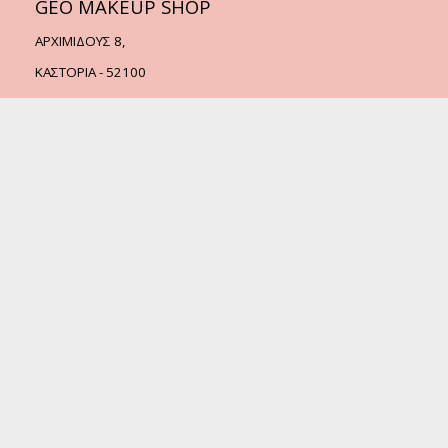
GEO MAKEUP SHOP
ΑΡΧΙΜΙΔΟΥΣ 8,
ΚΑΣΤΟΡΙΑ - 52100
Τηλ.:
2467505338
Email:
info@geomakeupshop.gr
© 2022 - GEO MAKEUP SHOP
Create by
Web Money Hellas
MENU
ΠΡΟΪΟΝΤΑ
ΥΠΗΡΕΣΙΕΣ
ΕΠΙΚΟΙΝΩΝΙΑ
Καλάθι
SOCIAL MEDIA