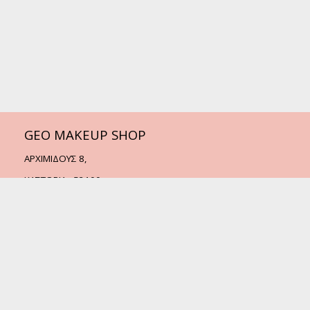
GEO MAKEUP SHOP
ΑΡΧΙΜΙΔΟΥΣ 8,
ΚΑΣΤΟΡΙΑ - 52100
Τηλ.:
2467505338
Email:
info@geomakeupshop.gr
© 2022 - GEO MAKEUP SHOP
Create by
Web Money Hellas
MENU