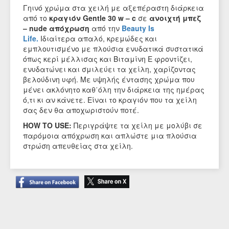
Γηινό χρώμα στα χειλή με αξεπέραστη διάρκεια
από το
κραγιόν Gentle 30 w – c
σε
ανοιχτή μπεζ
– nude απόχρωση
από την
Beauty Is
Life.
Ιδιαίτερα απαλό, κρεμώδες και
εμπλουτισμένο με πλούσια ενυδατικά συστατικά
όπως κερί μέλλισας και Βιταμίνη Ε φροντίζει,
ενυδατώνει και σμιλεύει τα χείλη, χαρίζοντας
βελούδινη υφή. Με υψηλής έντασης χρώμα που
μένει ακλόνητο καθ΄όλη την διάρκεια της ημέρας
ό,τι κι αν κάνετε. Είναι το κραγιόν που τα χείλη
σας δεν θα αποχωριστούν ποτέ.
HOW TO USE:
Περιγράψτε τα χείλη με μολύβι σε
παρόμοια απόχρωση και απλώστε μια πλούσια
στρώση απευθείας στα χείλη.