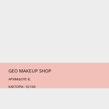
GEO MAKEUP SHOP
ΑΡΧΙΜΙΔΟΥΣ 8,
ΚΑΣΤΟΡΙΑ - 52100
Τηλ.:
2467505338
Email:
info@geomakeupshop.gr